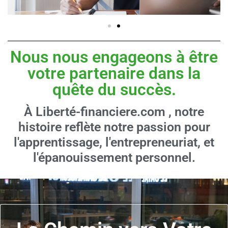
Nous nous engageons à être
votre partenaire dans la
quête du succès.
À
L
i
b
e
r
t
é
-
f
n
a
n
c
i
e
r
e
.
c
o
m
, notre
histoire reflète notre passion pour
l'apprentissage, l'entrepreneuriat, et
l'épanouissement personnel.