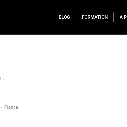
BLOG
FORMATION
A 
GU
 – France