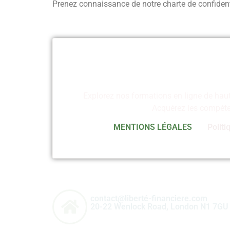
Prenez connaissance de notre charte de confident
Explorez nos formations en ligne de hau
Acquérez les compéten
MENTIONS LÉGALES
Politi
contact@liberté-financiere.com
20-22 Wenlock Road, London N1 7GU