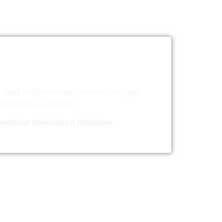
er dans le domaine du commerce en ligne.
réussite sur internet.
nditions Générales d’Utilisation