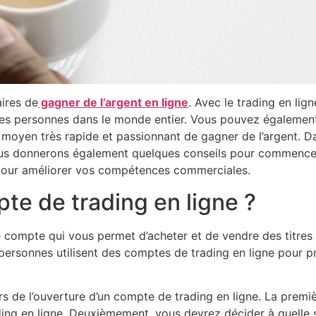
aires de
gagner de l’argent en ligne
. Avec le trading en li
utres personnes dans le monde entier. Vous pouvez égalemen
n moyen très rapide et passionnant de gagner de l’argent. D
ous donnerons également quelques conseils pour commencer 
r pour améliorer vos compétences commerciales.
pte de trading en ligne ?
 compte qui vous permet d’acheter et de vendre des titres (a
personnes utilisent des comptes de trading en ligne pour p
rs de l’ouverture d’un compte de trading en ligne. La prem
ing en ligne. Deuxièmement, vous devrez décider à quelle 