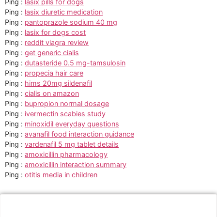
Ping :
lasix pills for dogs
Ping :
lasix diuretic medication
Ping :
pantoprazole sodium 40 mg
Ping :
lasix for dogs cost
Ping :
reddit viagra review
Ping :
get generic cialis
Ping :
dutasteride 0.5 mg-tamsulosin
Ping :
propecia hair care
Ping :
hims 20mg sildenafil
Ping :
cialis on amazon
Ping :
bupropion normal dosage
Ping :
ivermectin scabies study
Ping :
minoxidil everyday questions
Ping :
avanafil food interaction guidance
Ping :
vardenafil 5 mg tablet details
Ping :
amoxicillin pharmacology
Ping :
amoxicillin interaction summary
Ping :
otitis media in children