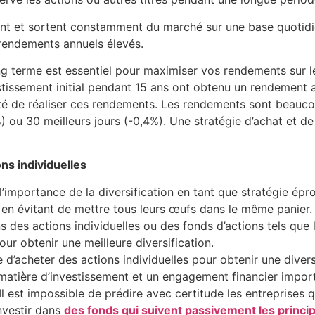
trent et sortent constamment du marché sur une base quoti
rendements annuels élevés.
ong terme est essentiel pour maximiser vos rendements sur 
stissement initial pendant 15 ans ont obtenu un rendement
té de réaliser ces rendements. Les rendements sont beauco
%) ou 30 meilleurs jours (-0,4%). Une stratégie d’achat et d
ns individuelles
’importance de la diversification en tant que stratégie épr
 en évitant de mettre tous leurs œufs dans le même panier.
ns des actions individuelles ou des fonds d’actions tels q
r obtenir une meilleure diversification.
d’acheter des actions individuelles pour obtenir une diversi
 matière d’investissement et un engagement financier impor
s. Il est impossible de prédire avec certitude les entrepris
nvestir dans
des fonds qui suivent passivement les princi