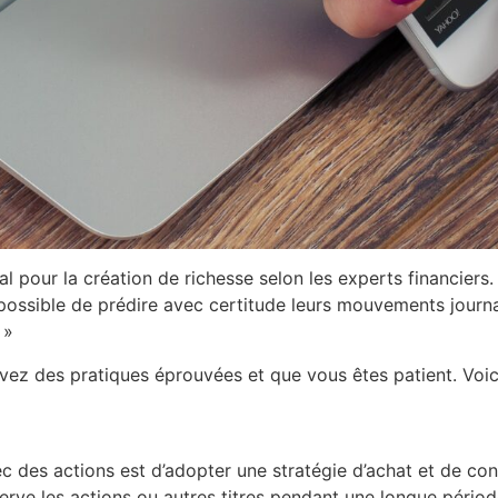
l pour la création de richesse selon les experts financier
mpossible de prédire avec certitude leurs mouvements journal
 »
suivez des pratiques éprouvées et que vous êtes patient. V
oic
 des actions est d’adopter une stratégie d’achat et de cons
rve les actions ou autres titres pendant une longue périod