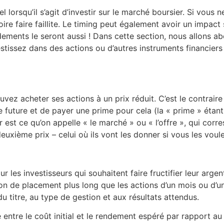
el lorsqu’il s’agit d’investir sur le marché boursier. Si vou
ire faire faillite. Le timing peut également avoir un impact
endements le seront aussi ! Dans cette section, nous allons
tissez dans des actions ou d’autres instruments financiers 
vez acheter ses actions à un prix réduit. C’est le contraire 
e future et de payer une prime pour cela (la « prime » étant
er est ce qu’on appelle « le marché » ou « l’offre », qui co
 deuxième prix – celui où ils vont les donner si vous les voul
 les investisseurs qui souhaitent faire fructifier leur argen
zon de placement plus long que les actions d’un mois ou d’un
du titre, au type de gestion et aux résultats attendus.
 entre le coût initial et le rendement espéré par rapport a